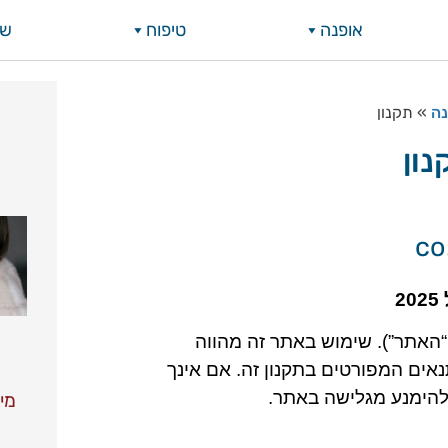
אופנה
טיפוח
שי
נה
»
תקנון
נון
 לאתר 131.co.il (להלן: “האתר”). שימוש באתר זה מהווה
ם המפורטים בתקנון זה. אם אינך
הימנע מגלישה באתר.
מי