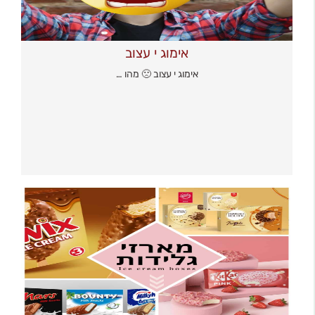
אימוג י עצוב
אימוג י עצוב 🙁 מהו …