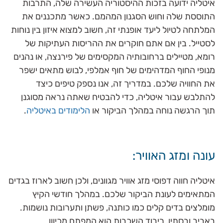
איטליה ידועה בזכות ההיסטוריה העשירה שלה, התרבות
התוססת שלה וחוש הסגנון המהמם. כאשר מתכננים את
המלתחה לטיול ליעד אופנתי זה, חשוב למצוא איזון בין נוחות
לסטייל. בין אם אתם חוקרים את ההריסות העתיקות של
רומא, מטיילים ברחובותיה המקסימים של פירנצה, או נהנים
מנופי החוף המדהימים של חוף אמלפי, לבוש מתאים ישפר
את החוויה שלכם. במדריך זה, אנו נספק טיפים כיצד
להתלבש עבור איטליה, כדי להבטיח שאתה נראה מסוגנן
תוך הרגשה נוחה במהלך הביקור או
הלימודים באיטליה
.
עונה ומזג האוויר:
איטליה חווה דפוסי מזג אוויר מגוונים, ולכן חשוב לארוז בגדים
המתאימים לעונת הביקור שלכם. במהלך חודשי הקיץ
מומלצים בדים קלים כמו כותנה, פשתן ותערובות נושמות.
באביב ובסתיו, ריבוד השכבות הוא המפתח מכיוון