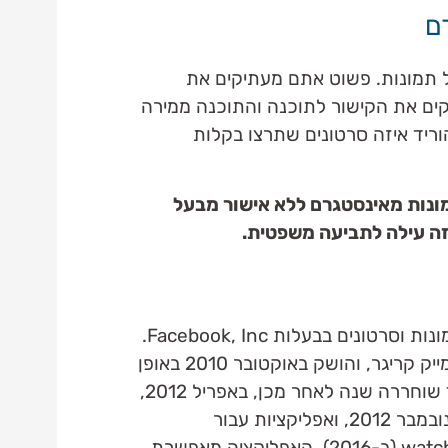
ם
 תמונות. פשוט אתם מעתיקים את
קים את הקישור לתוכנה והתוכנה ממירה
 ככה תוכלו להוריד איזה סרטונים שתרצו בקלות
ונות מאינסטגרם ללא אישור מבעל
וזה עילה לתביעה משפטית.
אינסטגרם זה רשת חברתית לשיתוף תמונות וסרטונים בבעלות Facebook, Inc.
רשת זאת נוצרה על ידי קווין סיסטרום ומייק קריגר, והושק באוקטובר 2010 באופן
בלעדי ב-iOS. גרסה למכשירי אנדרואיד שוחררה שנה לאחר מכן, באפריל 2012,
ולאחריה ממשק אתר מוגבל בתכונות בנובמבר 2012, ואפליקציות עבור
Windows 10 Mobile (ב-2015) ו-watchOS (ב-2016). האפליקציה מאפשרת